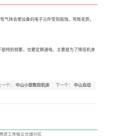
性气体会使设备的电子元件受到腐蚀，导致变质，
不是特别频繁，也要定期通电，主要是为了降低机身
上一个：
中山小型数控机床
下一个：
中山自动
镗焊机
两道工序独立仓储分区