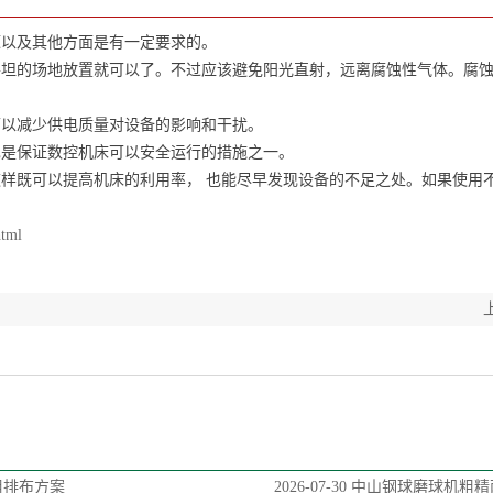
源以及其他方面是有一定要求的。
的场地放置就可以了。不过应该避免阳光直射，远离腐蚀性气体。腐蚀
以减少供电质量对设备的影响和干扰。
是保证数控机床可以安全运行的措施之一。
样既可以提高机床的利用率，
也能尽早发现设备的不足之处。如果使用
html
组排布方案
2026-07-30
中山钢球磨球机粗精