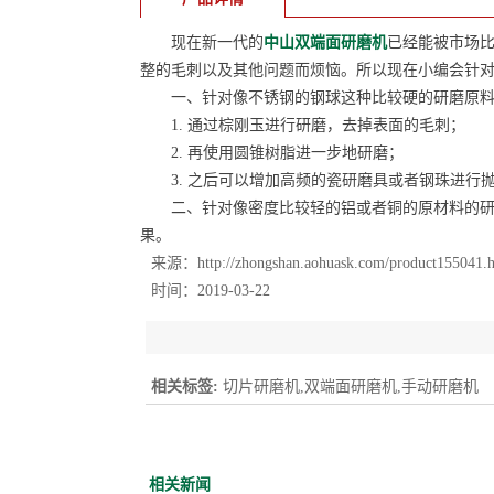
现在新一代的
中山双端面研磨机
已经能被市场
整的毛刺以及其他问题而烦恼。所以现在小编会针
一、针对像不锈钢的钢球这种比较硬的研磨原料。
1. 通过棕刚玉进行研磨，去掉表面的毛刺；
2. 再使用圆锥树脂进一步地研磨；
3. 之后可以增加高频的瓷研磨具或者钢珠进行
二、针对像密度比较轻的铝或者铜的原材料的研磨
果。
来源：
http://zhongshan.aohuask.com/product155041.
时间：2019-03-22
相关标签:
切片研磨机,双端面研磨机,手动研磨机
相关新闻