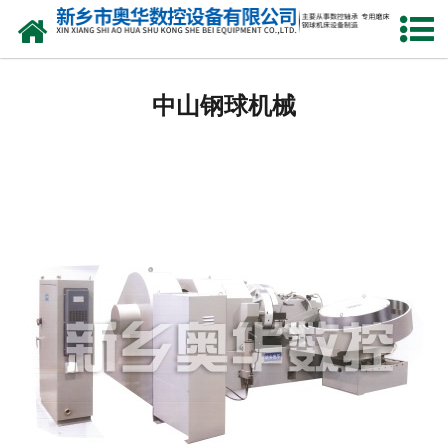
网站首页
中山双盘研磨机厂家
中山钢球机械
中山钢球研球机
中山钢球磨球机
中山钢球光球机
中山立式车床
中山3M7770A机床
中山镗孔机
中山精研机