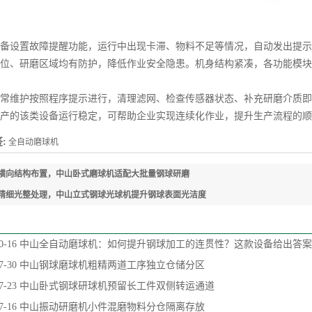
设置故障提醒功能，运行中出现卡滞、物料不足等情况，自动发出提示
位、研磨区域均有防护，降低作业安全隐患。机身结构紧凑，各功能模块
维护按照程序提示进行，清理滤网、检查传感器状态、补充研磨介质即
产的该类设备运行稳定，可帮助企业实现连续化作业，提升生产流程的顺
:
全自动磨球机
横向结构布置，中山卧式磨球机适配大批量钢球研磨
精细光整处理，中山立式钢球光球机提升钢球表面光洁度
0-16
中山全自动磨球机：如何提升钢球加工的连贯性？这款设备给出答案
7-30
中山钢球磨球机粗精两道工序独立仓储分区
7-23
中山卧式钢球研球机预留长工件双侧转运通道
7-16
中山振动研磨机小件混磨物料分仓隔离存放