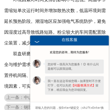
需缩短单次运行时间并增加散热次数，低温环境则需
延长预热阶段。潮湿地区应加强电气系统防护，避免
因湿度过高导致线路短路。粉尘较大的车间需配置除
在线客服
尘装置，减少清洁频次对作业时间的占用。
欢迎您的咨询，期待为您服务!
双盘研磨机合理的工作时间安排需兼顾效率、安
全与维护需求。通过动态调整单次运行时长、科学设
您好呀～很高兴为您服务！😊 有什么问
题都可以跟我说哦。
置停机间隔、建立周期性维护机制，并匹配人员与环
我一直在这边等候您哦～如果暂时不方便
打字，也可以先把
【问题/联系方式】
留
境因素，可实现设备性能的稳定发挥。
下来，稍后我会为您详细回复。
上一条：中山钢球研球机：汽车精密制造中的关键工艺支点
下一条：钢球机厂家分享保养全攻略：科学维护延长设备寿命