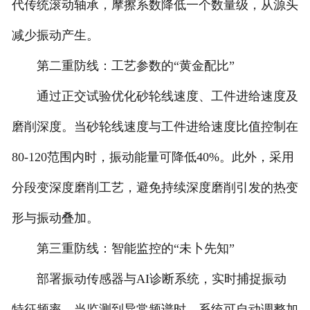
代传统滚动轴承，摩擦系数降低一个数量级，从源头
减少振动产生。
第二重防线：工艺参数的“黄金配比”
通过正交试验优化砂轮线速度、工件进给速度及
磨削深度。当砂轮线速度与工件进给速度比值控制在
80-120范围内时，振动能量可降低40%。此外，采用
分段变深度磨削工艺，避免持续深度磨削引发的热变
形与振动叠加。
第三重防线：智能监控的“未卜先知”
部署振动传感器与AI诊断系统，实时捕捉振动
特征频率。当监测到异常频谱时，系统可自动调整加