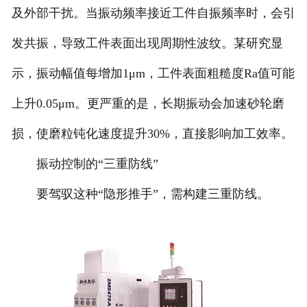
及外部干扰。当振动频率接近工件自振频率时，会引
发共振，导致工件表面出现周期性波纹。某研究显
示，振动幅值每增加1μm，工件表面粗糙度Ra值可能
上升0.05μm。更严重的是，长期振动会加速砂轮磨
损，使磨粒钝化速度提升30%，直接影响加工效率。
振动控制的“三重防线”
要驾驭这种“隐形推手”，需构建三重防线。